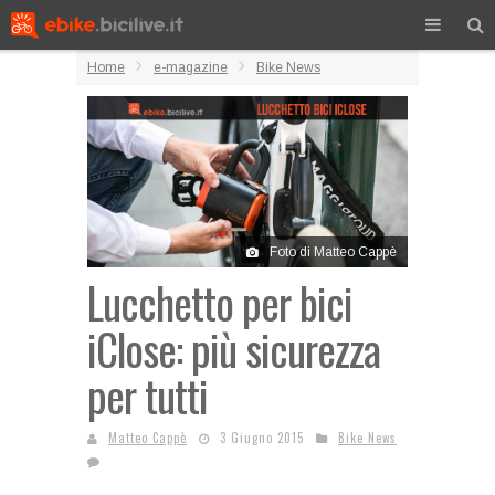
Home
e-magazine
Bike News
Foto di Matteo Cappè
Lucchetto per bici
iClose: più sicurezza
per tutti
Matteo Cappè
3 Giugno 2015
Bike News