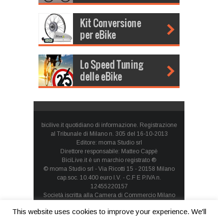
bicilive.it quotidiano di informazione. Registrazione
al Tribunale di Milano n. 305 del 16-10-2013
Editore: moma Studio srl
Direttore responsabile: Matteo Cappè
BiciLive.it è un marchio registrato ®
© moma Studio srl - Via Ricotti 15 - 20158 Milano
cap.soc. 10.400 euro I.V. - C.F E P.IVA n.
12455220157
Società iscritta alla Camera di Commercio Milano
Monza Brianza Lodi - REA: MI-1660257 - società con
This website uses cookies to improve your experience. We'll
socio unico