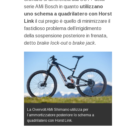
serie AMi Bosch in quanto
utilizzano
uno schema a quadrilatero con Horst
Link
il cui pregio è quello di minimizzare il
fastidioso problema dell’irrigidimento
della sospensione posteriore in frenata,
detto
brake lock-out
o
brake jack
.
La Overvolt AMi Shimano utilizza per
l’ammortizzatore posteriore lo schema a
quadrilatero con Horst Link.