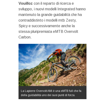
Vouilloz
con il reparto di ricerca e
sviluppo, i nuovi modelli Integrated hanno
mantenuto la grande guidabilità che ha
contraddistinto i modelli mtb Zesty,
Spicy e successivamente anche la
stessa pluripremiata eMTB Overvolt
Carbon.
La Lapierre Overvolt AMi è una eMTB full che fa
della guidabilità uno dei suoi punti di forza.