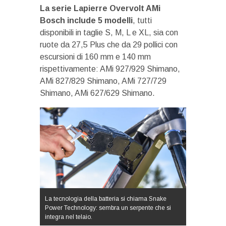
La serie Lapierre Overvolt AMi
Bosch include 5 modelli
, tutti
disponibili in taglie S, M, L e XL, sia con
ruote da 27,5 Plus che da 29 pollici con
escursioni di 160 mm e 140 mm
rispettivamente: AMi 927/929 Shimano,
AMi 827/829 Shimano, AMi 727/729
Shimano, AMi 627/629 Shimano.
La tecnologia della batteria si chiama Snake
Power Technology: sembra un serpente che si
integra nel telaio.