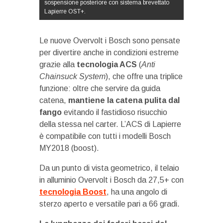
sospensione posteriore con sistema brevettato
Lapierre OST+.
Le nuove Overvolt i Bosch sono pensate
per divertire anche in condizioni estreme
grazie alla
tecnologia ACS
(
Anti
Chainsuck System
), che offre una triplice
funzione: oltre che servire da guida
catena,
mantiene la catena pulita dal
fango
evitando il fastidioso risucchio
della stessa nel carter. L’ACS di Lapierre
è compatibile con tutti i modelli Bosch
MY2018 (boost).
Da un punto di vista geometrico, il telaio
in alluminio Overvolt i Bosch da 27,5+ con
tecnologia Boost
, ha una angolo di
sterzo aperto e versatile pari a 66 gradi.