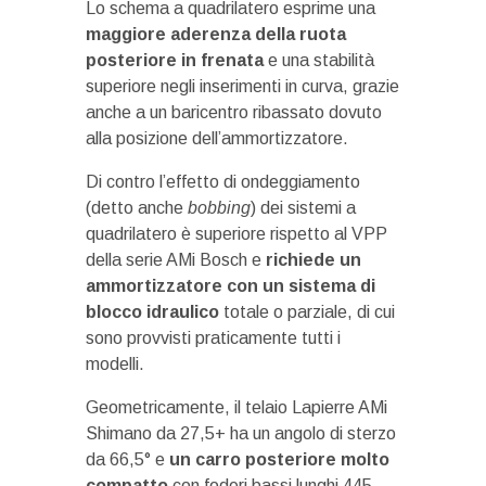
Lo schema a quadrilatero esprime una
maggiore aderenza della ruota
posteriore in frenata
e una stabilità
superiore negli inserimenti in curva, grazie
anche a un baricentro ribassato dovuto
alla posizione dell’ammortizzatore.
Di contro l’effetto di ondeggiamento
(detto anche
bobbing
) dei sistemi a
quadrilatero è superiore rispetto al VPP
della serie AMi Bosch e
richiede un
ammortizzatore con un sistema di
blocco idraulico
totale o parziale, di cui
sono provvisti praticamente tutti i
modelli.
Geometricamente, il telaio Lapierre AMi
Shimano da 27,5+ ha un angolo di sterzo
da 66,5° e
un carro posteriore molto
compatto
con foderi bassi lunghi 445