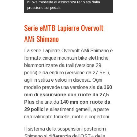
nuova modalità di assistenza regolata dalla
pressione sui pedali.
Serie eMTB Lapierre Overvolt
AMi Shimano
La serie Lapierre Overvolt AMi Shimano è
formata cinque mountain bike elettriche
biammortizzate da trail (versione 29
pollici) e da enduro (versione da 27,5+”),
agili in salita e veloci in discesa. Ogni
modello prevede una versione sia
da 160
mm di escursione con ruote da 27,5
Plus
che una da
140 mm con ruote da
29 pollici
e allestimenti gemelli, a parte
naturalmente forcelle, ruote e copertoni.
Il sistema della sospensioni posteriori i
Shimano si differenzia dall’OST+ della