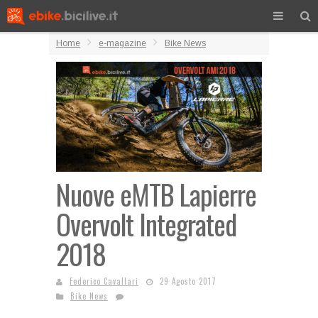
Home
e-magazine
Bike News
Nuove eMTB Lapierre
Overvolt Integrated
2018
Federico Cavallari
29 Agosto 2017
Bike News