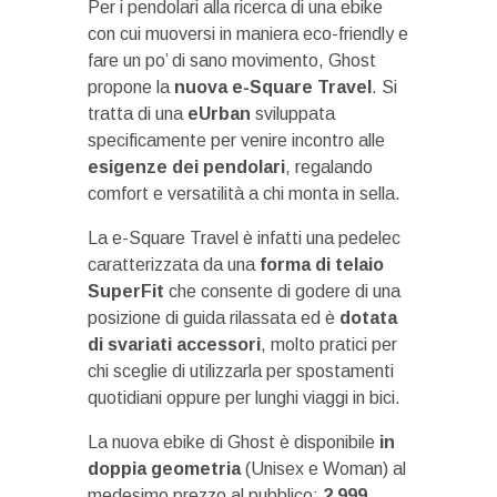
Per i pendolari alla ricerca di una ebike
con cui muoversi in maniera eco-friendly e
fare un po’ di sano movimento, Ghost
propone la
nuova e-Square Travel
. Si
tratta di una
eUrban
sviluppata
specificamente per venire incontro alle
esigenze dei pendolari
, regalando
comfort e versatilità a chi monta in sella.
La e-Square Travel è infatti una pedelec
caratterizzata da una
forma di telaio
SuperFit
che consente di godere di una
posizione di guida rilassata ed è
dotata
di svariati accessori
, molto pratici per
chi sceglie di utilizzarla per spostamenti
quotidiani oppure per lunghi viaggi in bici.
La nuova ebike di Ghost è disponibile
in
doppia geometria
(Unisex e Woman) al
medesimo prezzo al pubblico:
2.999