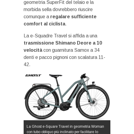
geometria SuperFit del telaio e la
morbida sella dovrebbero riuscire
comunque a
regalare sufficiente
comfort al ciclista
.
La e-Squadre Travel si affida a una
trasmissione Shimano Deore a 10
velocità
con guarnitura Samox a 34
denti e pacco pignoni con scalatura 11-
42.
La Ghost e-Square Travel in geometria Woman
con tubo obliquo più inclinato per facilitare lo