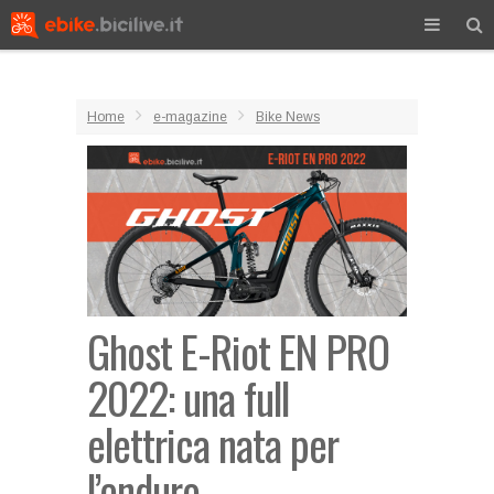
Home
e-magazine
Bike News
Ghost E-Riot EN PRO
2022: una full
elettrica nata per
l’enduro