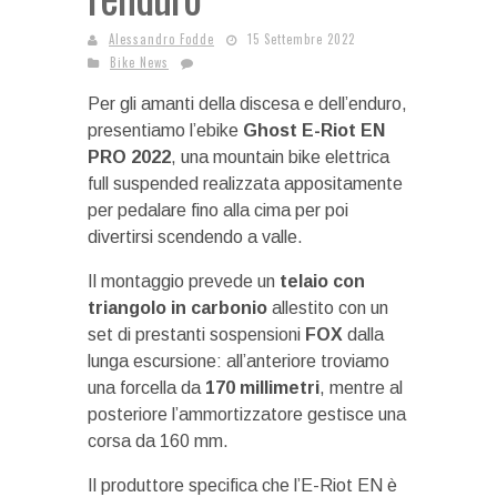
Alessandro Fodde
15 Settembre 2022
Bike News
Per gli amanti della discesa e dell’enduro,
presentiamo l’ebike
Ghost E-Riot EN
PRO 2022
, una mountain bike elettrica
full suspended realizzata appositamente
per pedalare fino alla cima per poi
divertirsi scendendo a valle.
Il montaggio prevede un
telaio con
triangolo in carbonio
allestito con un
set di prestanti sospensioni
FOX
dalla
lunga escursione: all’anteriore troviamo
una forcella da
170 millimetri
, mentre al
posteriore l’ammortizzatore gestisce una
corsa da 160 mm.
Il produttore specifica che l’E-Riot EN è