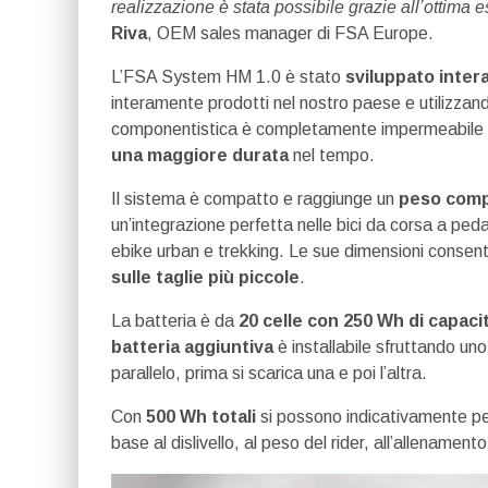
realizzazione è stata possibile grazie all’ottima
Riva
, OEM sales manager di FSA Europe.
L’FSA System HM 1.0 è stato
sviluppato intera
interamente prodotti nel nostro paese e utilizzan
componentistica è completamente impermeabile e,
una maggiore durata
nel tempo.
Il sistema è compatto e raggiunge un
peso comp
un’integrazione perfetta nelle bici da corsa a pe
ebike urban e trekking. Le sue dimensioni consento
sulle taglie più piccole
.
La batteria è da
20 celle con 250 Wh di capaci
batteria aggiuntiva
è installabile sfruttando un
parallelo, prima si scarica una e poi l’altra.
Con
500 Wh totali
si possono indicativamente pe
base al dislivello, al peso del rider, all’allenament