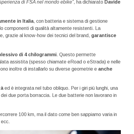
 esperienza di FSA nel mondo ebike”
, ha dichiarato
Davide
mente in Italia
, con batteria e sistema di gestione
do componenti di qualità altamente resistenti. La
 grazie al know-how dei tecnici del brand,
garantisce
lessivo di 4 chilogrammi
. Questo permette
dalata assistita (spesso chiamate eRoad o eStrada) e nelle
no inoltre di installarlo su diverse geometrie e
anche
tà
ed è integrata nel tubo obliquo. Per i giri più lunghi, una
o dei due porta borraccia. Le due batterie non lavorano in
rcorrere 100 km, ma il dato come ben sappiamo varia in
o ecc.