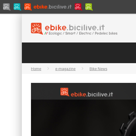
Home
e-magazine
Bike News