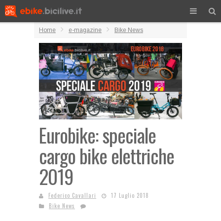
Home
e-magazine
Bike News
Eurobike: speciale
cargo bike elettriche
2019
Federico Cavallari
17 Luglio 2018
Bike News