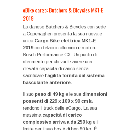
eBike cargo: Butchers & Bicycles MK1-E
2019
La danese Butchers & Bicycles con sede
a Copenaghen presenta la sua nuova e
unica
Cargo Bike elettrica MK1-E
2019
con telaio in alluminio e motore
Bosch Performance CX. Un punto di
riferimento per chi vuole avere una
elevata capacità di carico senza
sacrificare
l’agilità fornita dal sistema
basculante anteriore
.
Il suo
peso di 49 kg
e le sue
dimensioni
possenti di 229 x 109 x 90 cm
la
rendono il truck delle eCargo. La sua
massima
capacità di carico
complessivo arriva a da 250 kg
e il
limite per il suo box è di ben 80 kg. È