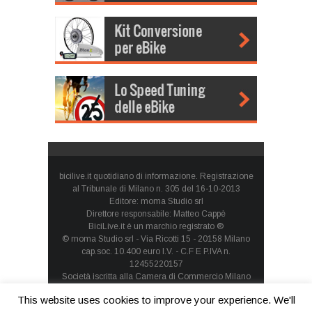
bicilive.it quotidiano di informazione. Registrazione
al Tribunale di Milano n. 305 del 16-10-2013
Editore: moma Studio srl
Direttore responsabile: Matteo Cappè
BiciLive.it è un marchio registrato ®
© moma Studio srl - Via Ricotti 15 - 20158 Milano
cap.soc. 10.400 euro I.V. - C.F E P.IVA n.
12455220157
Società iscritta alla Camera di Commercio Milano
Monza Brianza Lodi - REA: MI-1660257 - società con
This website uses cookies to improve your experience. We'll
socio unico