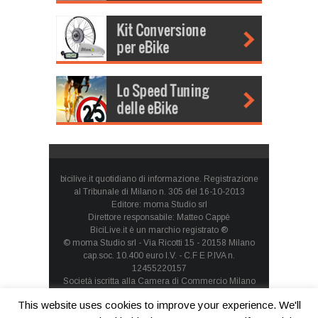
bicilive.it quotidiano di informazione. Registrazione
al Tribunale di Milano n. 305 del 16-10-2013
Editore: moma Studio srl
Direttore responsabile: Matteo Cappè
BiciLive.it è un marchio registrato ®
© moma Studio srl - Via Ricotti 15 - 20158 Milano
cap.soc. 10.400 euro I.V. - C.F E P.IVA n.
12455220157
Società iscritta alla Camera di Commercio Milano
Monza Brianza Lodi - REA: MI-1660257 - società con
This website uses cookies to improve your experience. We'll
socio unico