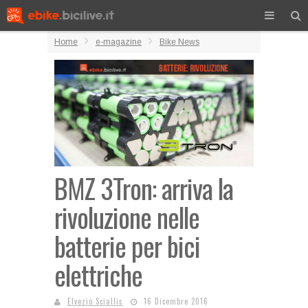
Home
e-magazine
Bike News
BMZ 3Tron: arriva la
rivoluzione nelle
batterie per bici
elettriche
Elvezio Sciallis
16 Dicembre 2016