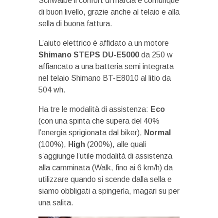
Schwalbe il confort di marcia è comunque
di buon livello, grazie anche al telaio e alla
sella di buona fattura.
L’aiuto elettrico è affidato a un motore
Shimano STEPS DU-E5000
da 250 w
affiancato a una batteria semi integrata
nel telaio Shimano BT-E8010 al litio da
504 wh.
Ha tre le modalità di assistenza:
Eco
(con una spinta che supera del 40%
l’energia sprigionata dal biker),
Normal
(100%),
High
(200%), alle quali
s’aggiunge l’utile modalità di assistenza
alla camminata (Walk, fino ai 6 km/h) da
utilizzare quando si scende dalla sella e
siamo obbligati a spingerla, magari su per
una salita.