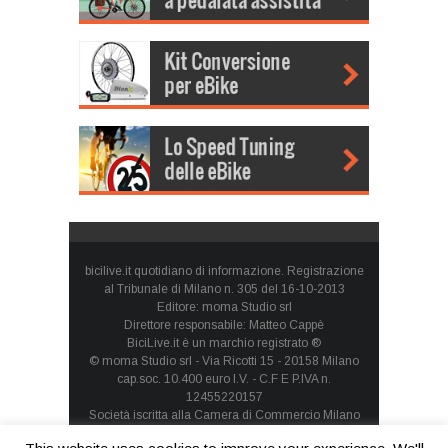
bicilive.it quotidiano di informazione. Registrazione
al Tribunale di Milano n. 305 del 16-10-2013
Editore: moma Studio srl
Direttore responsabile: Matteo Cappè
BiciLive.it è un marchio registrato ®
© moma Studio srl - Via Ricotti 15 - 20158 Milano
cap.soc. 10.400 euro I.V. - C.F E P.IVA n.
12455220157
Società iscritta alla Camera di Commercio Milano
Monza Brianza Lodi - REA: MI-1660257 - società con