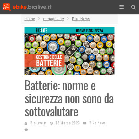
Home
e-magazine
Bike News
Batterie: norme e
sicurezza non sono da
sottovalutare
BiciLive.it
13 Marzo 2023
Bike News