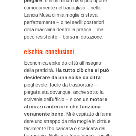
piegare
, e in un minuto la si può riporre
comodamente nel bagagliaio – nella
Lancia Musa di mia moglie ci stava
perfettamente – o nei sedili posteriori
della macchina dentro la pratica – ma
poco resistente – borsa in dotazione.
eIschia: conclusioni
Economica ebike da città all’insegna
della praticità.
Ha tutto ciò che si può
desiderare da una ebike da città
:
pieghevole, facile da trasportare –
piegata sta dovunque, anche sotto la
scrivania dell’ufficio – e con
un motore
al mozzo anteriore che funziona
veramente bene
. Mi è capitato di farmi
dare uno strappo da mia moglie in città e
facilmente l’ho caricata e scaricata dal
bagagliaio. Nella mia Yaris Verso – quella