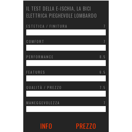
IL TEST DELLA E-ISCHIA, LA BICI
ELETTRICA PIEGHEVOLE LOMBARDO
ESTETICA / FINITURA
7
COMFORT
7
PERFORMANCE
8.5
FEATURES
6.5
QUALITÀ / PREZZO
7.5
MANEGGEVOLEZZA
7
INFO
PREZZO