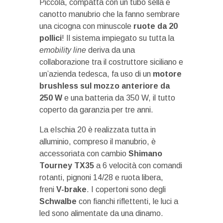
Piccola, compatta con un tubo sella e
canotto manubrio che la fanno sembrare
una cicogna con minuscole
ruote da 20
pollici
! Il sistema impiegato su tutta la
emobility line
deriva da una
collaborazione tra il costruttore siciliano e
un’azienda tedesca, fa uso di un
motore
brushless sul mozzo anteriore da
250 W
e una batteria da 350 W, il tutto
coperto da garanzia per tre anni.
La eIschia 20 è realizzata tutta in
alluminio, compreso il manubrio, è
accessoriata con cambio
Shimano
Tourney TX35
a 6 velocità con comandi
rotanti, pignoni 14/28 e ruota libera,
freni
V-brake
. I copertoni sono degli
Schwalbe
con fianchi riflettenti, le luci a
led sono alimentate da una dinamo.