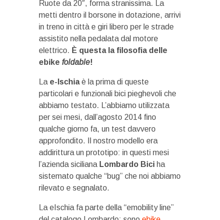
Ruote da 20″, forma stranissima. La
metti dentro il borsone in dotazione, arrivi
in treno in città e giri libero per le strade
assistito nella pedalata dal motore
elettrico.
È questa la filosofia delle
ebike
foldable
!
La
e-Ischia
è la prima di queste
particolari e funzionali bici pieghevoli che
abbiamo testato. L’abbiamo utilizzata
per sei mesi, dall’agosto 2014 fino
qualche giorno fa, un test davvero
approfondito. Il nostro modello era
addirittura un prototipo: in questi mesi
l’azienda siciliana
Lombardo Bici
ha
sistemato qualche “bug” che noi abbiamo
rilevato e segnalato.
La eIschia fa parte della “emobility line”
del catalogo Lombardo: sono
ebike