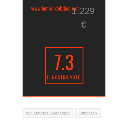
www.lombardobikes.com
1.229
€
7.3
IL NOSTRO VOTO
bici elettrica pieghevole
Lombardo