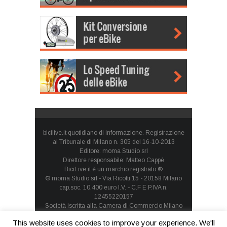
bicilive.it quotidiano di informazione. Registrazione
al Tribunale di Milano n. 305 del 16-10-2013
Editore: moma Studio srl
Direttore responsabile: Matteo Cappè
BiciLive.it è un marchio registrato ®
© moma Studio srl - Via Ricotti 15 - 20158 Milano
cap.soc. 10.400 euro I.V. - C.F E P.IVA n.
12455220157
Società iscritta alla Camera di Commercio Milano
Monza Brianza Lodi - REA: MI-1660257 - società con
This website uses cookies to improve your experience. We'll
socio unico