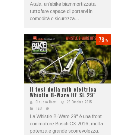
Atala, un'ebike biammortizzata
tuttofare capace di portarvi in
comodità e sicurezza...
78
%
Il test della mtb elettrica
Whistle B-Ware HF SL 29″
Claudio Riotti
23 Ottobre 2015
Test
La Whistle B-Ware 29" è una front
con motore Bosch CX 2016, molta
potenza e grande scorrevolezza.