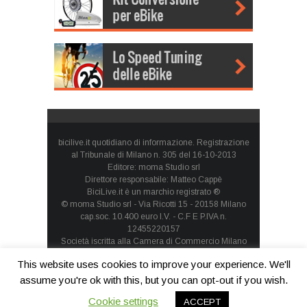
bicilive.it quotidiano di informazione. Registrazione
al Tribunale di Milano n. 305 del 16-10-2013
Editore: moma Studio srl
Direttore responsabile: Matteo Cappè
BiciLive.it è un marchio registrato ®
© moma Studio srl - Via Ricotti 15 - 20158 Milano
cap.soc. 10.400 euro I.V. - C.F E P.IVA n.
12455220157
Società iscritta alla Camera di Commercio Milano
Monza Brianza Lodi - REA: MI-1660257 - società con
This website uses cookies to improve your experience. We'll
socio unico
Privacy Policy
-
Cookie Policy
assume you're ok with this, but you can opt-out if you wish.
Cookie settings
ACCEPT
Contatti