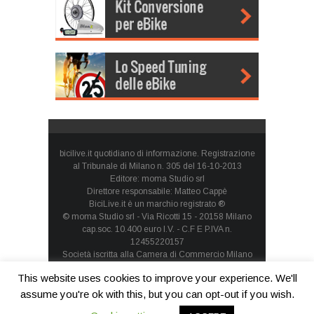
bicilive.it quotidiano di informazione. Registrazione
al Tribunale di Milano n. 305 del 16-10-2013
Editore: moma Studio srl
Direttore responsabile: Matteo Cappè
BiciLive.it è un marchio registrato ®
© moma Studio srl - Via Ricotti 15 - 20158 Milano
cap.soc. 10.400 euro I.V. - C.F E P.IVA n.
12455220157
Società iscritta alla Camera di Commercio Milano
Monza Brianza Lodi - REA: MI-1660257 - società con
This website uses cookies to improve your experience. We'll
socio unico
Privacy Policy
-
Cookie Policy
assume you're ok with this, but you can opt-out if you wish.