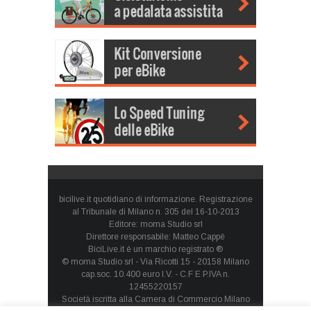
bicilive.it quotidiano di informazione. Registrazione
al Tribunale di Milano n. 305 del 16-10-2013
Editore: moma Studio srl
Direttore responsabile: Matteo Cappè
BiciLive.it è un marchio registrato ®
© moma Studio srl - Via Ricotti 15 - 20158 Milano
cap.soc. 10.400 euro I.V. - C.F E P.IVA n.
12455220157
Società iscritta alla Camera di Commercio Milano