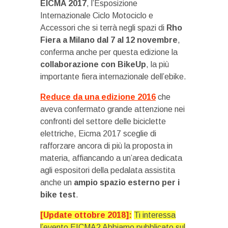
EICMA 2017
, l’Esposizione
Internazionale Ciclo Motociclo e
Accessori che si terrà negli spazi di
Rho
Fiera a Milano dal 7 al 12 novembre
,
conferma anche per questa edizione la
collaborazione con BikeUp
, la più
importante fiera internazionale dell’ebike.
Reduce da una edizione 2016
che
aveva confermato grande attenzione nei
confronti del settore delle biciclette
elettriche, Eicma 2017 sceglie di
rafforzare ancora di più la proposta in
materia, affiancando a un’area dedicata
agli espositori della pedalata assistita
anche un
ampio spazio esterno per i
bike test
.
[Update ottobre 2018]:
Ti interessa
l’evento EICMA? Abbiamo pubblicato sul