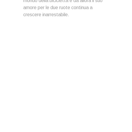
mondo della bicicletta e da allora il suo
amore per le due ruote continua a
crescere inarrestabile.