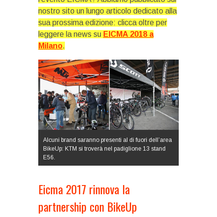
nostro sito un lungo articolo dedicato alla
sua prossima edizione: clicca oltre per
leggere la news su
EICMA 2018 a
Milano
.
Alcuni brand saranno presenti al di fuori dell’area
BikeUp: KTM si troverà nel padiglione 13 stand
E56.
Eicma 2017 rinnova la
partnership con BikeUp