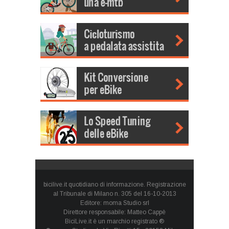
bicilive.it quotidiano di informazione. Registrazione
al Tribunale di Milano n. 305 del 16-10-2013
Editore: moma Studio srl
Direttore responsabile: Matteo Cappè
BiciLive.it è un marchio registrato ®