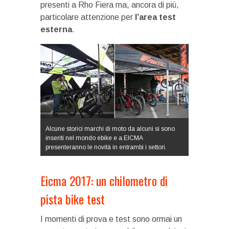
presenti a Rho Fiera ma, ancora di più,
particolare attenzione per
l’area test
esterna
.
Alcune storici marchi di moto da alcuni si sono
inseriti nel mondo ebike e a EICMA
presenteranno le novità in entrambi i settori.
Eicma 2017: un chilometro di
pista bike test
I momenti di prova e test sono ormai un