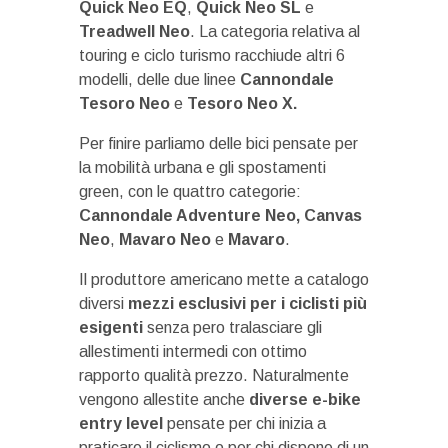
Quick Neo EQ
,
Quick Neo SL
e
Treadwell Neo
. La categoria relativa al
touring e ciclo turismo racchiude altri 6
modelli, delle due linee
Cannondale
Tesoro Neo
e
Tesoro Neo X.
Per finire parliamo delle bici pensate per
la mobilità urbana e gli spostamenti
green, con le quattro categorie:
Cannondale Adventure Neo, Canvas
Neo
,
Mavaro
Neo
e
Mavaro
.
Il produttore americano mette a catalogo
diversi
mezzi esclusivi per i ciclisti più
esigenti
senza pero tralasciare gli
allestimenti intermedi con ottimo
rapporto qualità prezzo. Naturalmente
vengono allestite anche
diverse e-bike
entry level
pensate per chi inizia a
praticare il ciclismo o per chi dispone di un