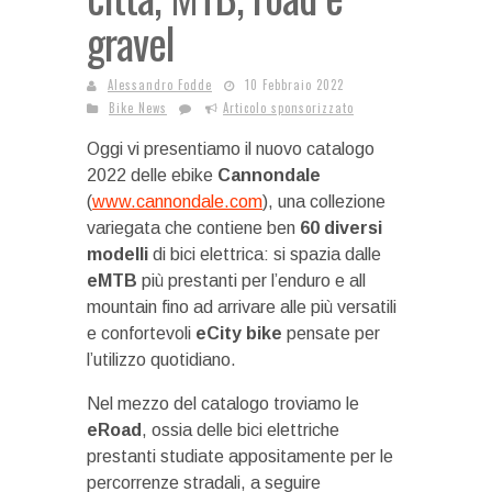
gravel
Alessandro Fodde
10 Febbraio 2022
Bike News
Articolo sponsorizzato
Oggi vi presentiamo il nuovo catalogo
2022 delle ebike
Cannondale
(
www.cannondale.com
), una collezione
variegata che contiene ben
60 diversi
modelli
di bici elettrica: si spazia dalle
eMTB
più prestanti per l’enduro e all
mountain fino ad arrivare alle più versatili
e confortevoli
eCity bike
pensate per
l’utilizzo quotidiano.
Nel mezzo del catalogo troviamo le
eRoad
, ossia delle bici elettriche
prestanti studiate appositamente per le
percorrenze stradali, a seguire