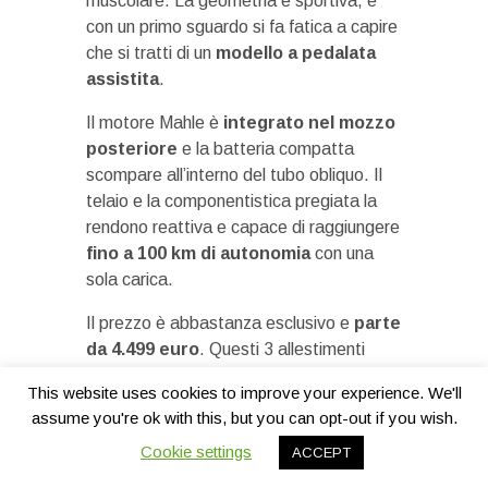
muscolare. La geometria è sportiva, e
con un primo sguardo si fa fatica a capire
che si tratti di un
modello a pedalata
assistita
.
Il motore Mahle è
integrato nel mozzo
posteriore
e la batteria compatta
scompare all’interno del tubo obliquo. Il
telaio e la componentistica pregiata la
rendono reattiva e capace di raggiungere
fino a 100 km di autonomia
con una
sola carica.
Il prezzo è abbastanza esclusivo e
parte
da 4.499 euro
. Questi 3 allestimenti
sono disponibili solo nelle taglie:
S, M e
This website uses cookies to improve your experience. We'll
L
.
assume you're ok with this, but you can opt-out if you wish.
Cannondale SuperSix Evo Neo 1 2022 –
Cookie settings
ACCEPT
9.799 euro