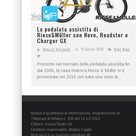
La pedalata assistita di
Riese&Müller con Nevo, Roadster e
Charger GX
Alessio Valsecchi
19 Aprile 2016
Bike News
Presente nel mercato della pedalata assistita fin
dal 2008, la casa tedesca Riese & Müller si è
presentata nel 2016 con tutta una serie di...
bicilive.it quotidiano di informazione. Registrazione al
Tribunale di Milano n. 305 del 16-10-2013
Editore: moma Studio srl
Direttore responsabile: Matteo Cappè
BiciLive.it è un marchio registrato ®