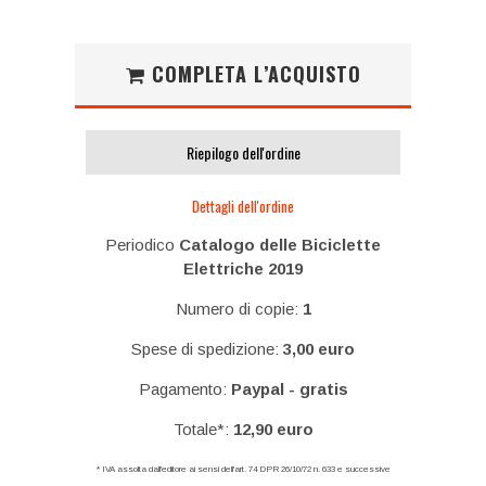
COMPLETA L’ACQUISTO
Riepilogo dell'ordine
Dettagli dell'ordine
Periodico
Catalogo delle Biciclette
Elettriche 2019
Numero di copie:
1
Spese di spedizione:
3,00 euro
Pagamento:
Paypal - gratis
Totale*:
12,90 euro
* IVA assolta dall'editore ai sensi dell'art. 74 DPR 26/10/72 n. 633 e successive